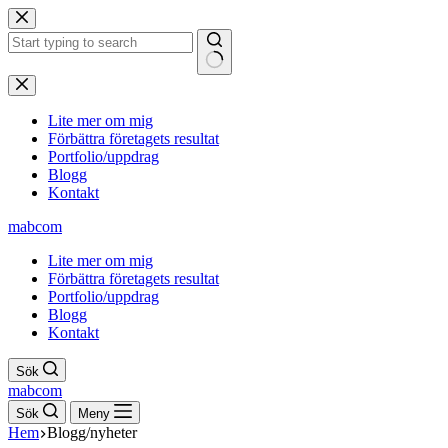
Hoppa
till
innehåll
Inga
resultat
Lite mer om mig
Förbättra företagets resultat
Portfolio/uppdrag
Blogg
Kontakt
mabcom
Lite mer om mig
Förbättra företagets resultat
Portfolio/uppdrag
Blogg
Kontakt
Sök
mabcom
Sök
Meny
Hem
Blogg/nyheter