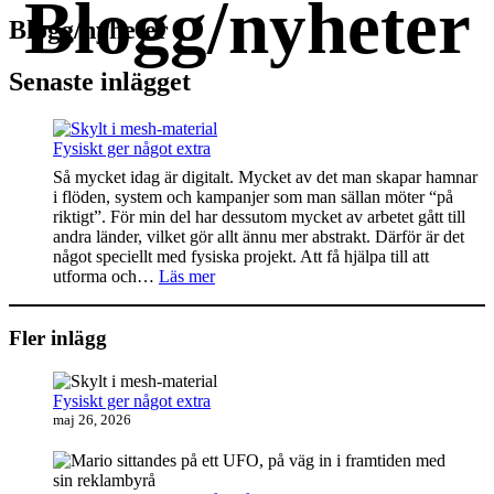
Blogg/nyheter
Senaste inlägget
Fysiskt ger något extra
Så mycket idag är digitalt. Mycket av det man skapar hamnar
i flöden, system och kampanjer som man sällan möter “på
riktigt”. För min del har dessutom mycket av arbetet gått till
andra länder, vilket gör allt ännu mer abstrakt. Därför är det
något speciellt med fysiska projekt. Att få hjälpa till att
:
utforma och…
Läs mer
Fysiskt
ger
något
Fler inlägg
extra
Fysiskt ger något extra
maj 26, 2026