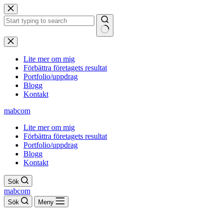
Hoppa
till
innehåll
Inga
resultat
Lite mer om mig
Förbättra företagets resultat
Portfolio/uppdrag
Blogg
Kontakt
mabcom
Lite mer om mig
Förbättra företagets resultat
Portfolio/uppdrag
Blogg
Kontakt
Sök
mabcom
Sök
Meny